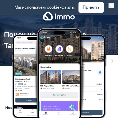
Мы используем
cookie-файлы.
Принять
Поиск недвижимости в
Ташкенте
г. Ташкент
Новостройки
Ипотека
Ремонт
Еще