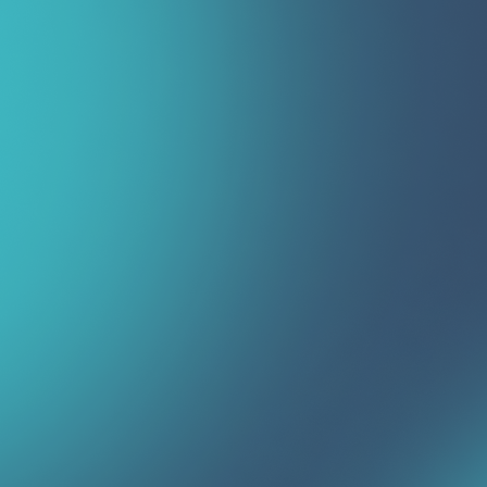
Недвижимость по всему Узбекистану
г. Ташкент
Андижанская область
Бухарская область
Джизакская область
Кашкадарьинская область
Навоийская область
Наманганская область
Республика Каракалпакстан