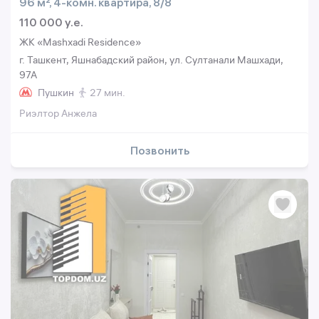
96 м², 4-комн. квартира, 8/8
110 000 y.e.
ЖК «Mashxadi Residence»
г. Ташкент, Яшнабадский район, ул. Султанали Машхади,
97А
Пушкин
27 мин.
Риэлтор Анжела
Позвонить