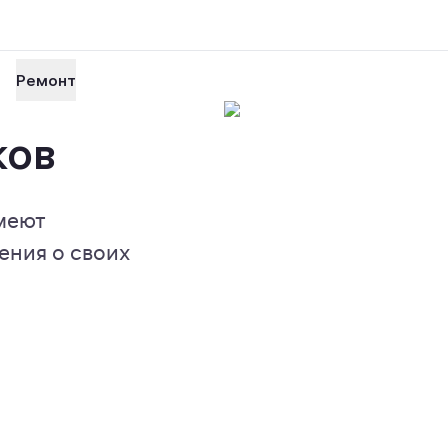
Ремонт
ков
меют
ения о своих