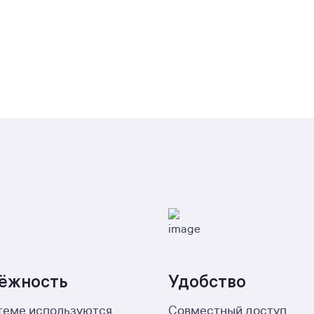
ёжность
Удобство
темe используются
Совместный доступ