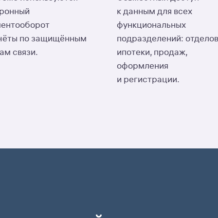
тронный
к данным для всех
ментооборот
функциональных
чёты по защищённым
подразделений: отдело
ам связи.
ипотеки, продаж,
оформления
и регистрации.