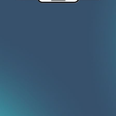
состояние объекта.
Цены на жилье должны быть указаны точно и не
должны содержать скрытых платежей.
Мы не разрешаем размещение объявлений,
содержащих информацию о запрещенных
товарах и услугах.
Застройщики должны предоставлять
достоверную информацию о себе и своих
компаниях.
Мы хотим, чтобы наш сайт был местом, где
застройщики могут представлять свои объекты в
лучшем свете, а потенциальные покупатели могут
легко найти свой идеальный дом. Поэтому мы
просим вас следовать этим правилам
размещения и желаем вам удачи в продаже
жилья!