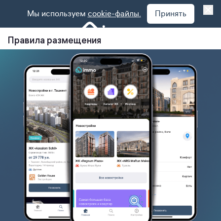
Мы используем
cookie-файлы.
Принять
Правила размещения
Добро пожаловать на страницу правил
размещения на сайте Immo.uz! На нашем сайте
застройщики имеют возможность размещать
объявления о своих жилых комплексах.
Для того, чтобы ваше объявление было успешно
размещено на нашем сайте, мы рекомендуем
следующие правила:
Описание жилого комплекса должно быть четким
и полным.
Фотографии должны соответствовать
действительности и отображать реальное