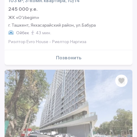
103 м², 3-комн. квартира, 10/14
245 000 y.e.
ЖК «O'zbegim»
г. Ташкент, Яккасарайский район, ул.Бабура
Ойбек
43 мин.
Риэлтор Evro House - Риелтор Наргиза
Позвонить