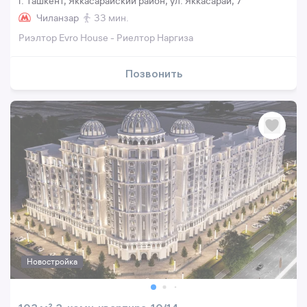
г. Ташкент, Яккасарайский район, ул. Яккасарай, 7
Чиланзар
33 мин.
Риэлтор Evro House - Риелтор Наргиза
Позвонить
Новостройка