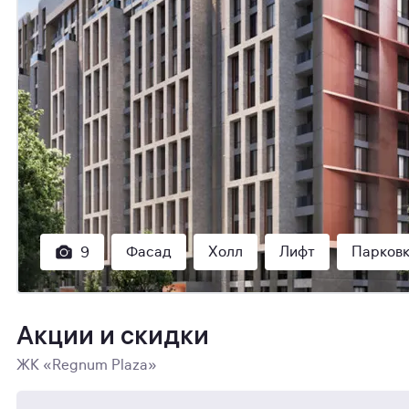
Фасад
Холл
Лифт
Парков
9
Акции и скидки
ЖК «Regnum Plaza»