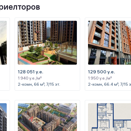
 риелторов
128 051 y.e.
129 500 y.e.
1 940 y.e./м²
1 950 y.e./м²
2-комн, 66 м², 7/15 эт.
2-комн, 66.4 м², 7/15 э