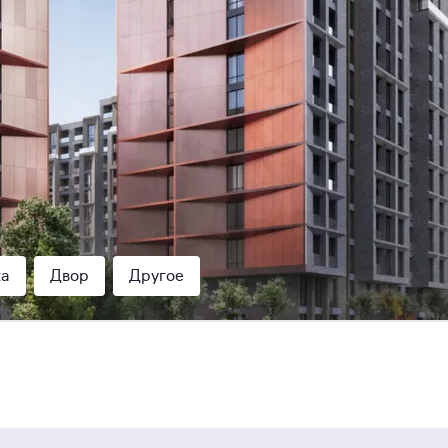
ка
Двор
Другое