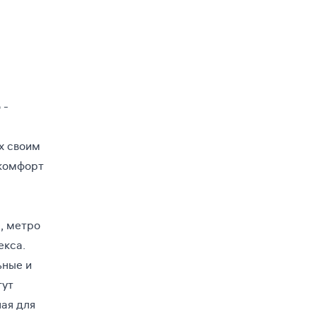
 -
м
х своим
 комфорт
, метро
екса.
ьные и
гут
ная для