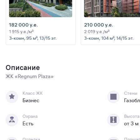
182 000 y.e.
210 000 y.e.
1 915 y.e./м²
2 019 y.e./м²
3-комн, 95 м², 13/15 эт.
3-комн, 104 м², 14/15 эт.
Описание
ЖК «Regnum Plaza»
Класс ЖК
Стены
Бизнес
Газоб
Охрана
Высота
Есть
от 3 м
Отделка
Площа