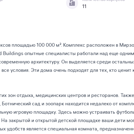
11
ексов площадью 100 000 м². Комплекс расположен в Мирзо
d Buildings опытные специалисты работали над еще одни
современную архитектуру. Он выделяется среди остальны
се условия. Эти дома очень подходят для тех, кто ценит
гих зон отдыха, медицинских центров и ресторанов. Также
д, Ботнический сад и зоопарк находится недалеко от компл
ьную игровую площадку. Здесь можно устраивать футбол
 На закрытой и открытой детской площадке ваши дети мо
ных удобств является специальная комната, предназначен