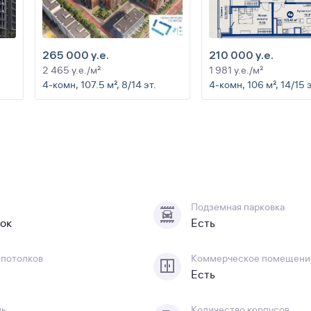
265 000 y.e.
210 000 y.e.
2 465 y.e./м²
1 981 y.e./м²
4-комн, 107.5 м², 8/14 эт.
4-комн, 106 м², 14/15 э
Подземная парковка
лок
Есть
 потолков
Коммерческое помещени
Есть
дь
Количество корпусов