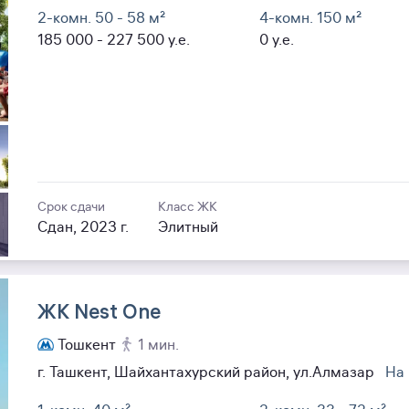
2-комн. 50
- 58
м²
4-комн. 150
м²
185 000
- 227 500
y.e.
0
y.e.
Срок сдачи
Класс ЖК
Сдан, 2023 г.
Элитный
ЖК Nest One
Тошкент
1 мин.
г. Ташкент, Шайхантахурский район, ул.Алмазар
На 