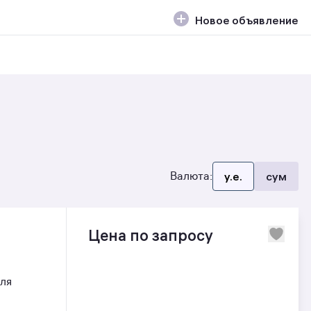
Новое объявление
Валюта:
y.e.
сум
Цена по запросу
лля