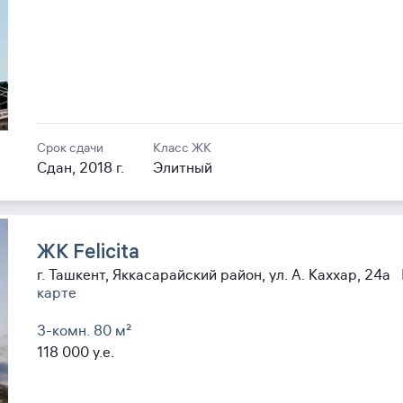
Срок сдачи
Класс ЖК
Сдан, 2018 г.
Элитный
ЖК Felicita
г. Ташкент, Яккасарайский район, ул. А. Каххар, 24а
карте
3-комн. 80
м²
118 000
y.e.