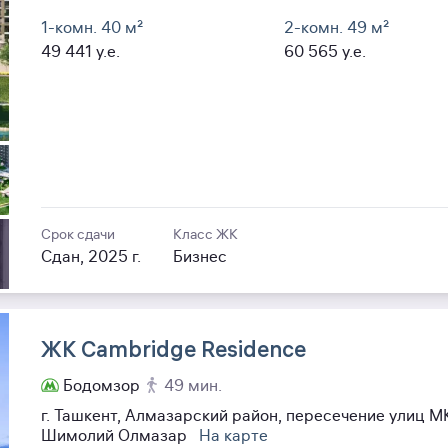
1-комн. 40
м²
2-комн. 49
м²
49 441
y.e.
60 565
y.e.
Срок сдачи
Класс ЖК
Сдан, 2025 г.
Бизнес
ЖК Cambridge Residence
Бодомзор
49 мин.
г. Ташкент, Алмазарский район, пересечение улиц М
Шимолий Олмазар
На карте