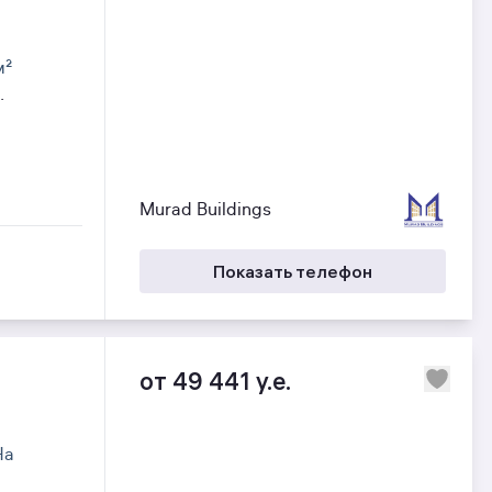
²
.
Murad Buildings
Показать телефон
от 49 441 y.e.
На