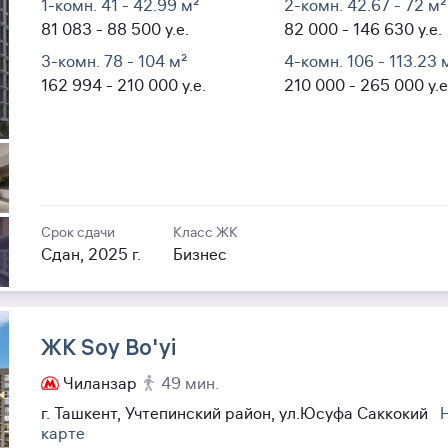
1-комн. 41
- 42.99
м²
2-комн. 42.67
- 72
м²
81 083
- 88 500
y.e.
82 000
- 146 630
y.e.
3-комн. 78
- 104
м²
4-комн. 106
- 113.23
м
162 994
- 210 000
y.e.
210 000
- 265 000
y.e
Срок сдачи
Класс ЖК
Сдан, 2025 г.
Бизнес
ЖК Soy Bo'yi
Чиланзар
49 мин.
г. Ташкент, Учтепинский район, ул.Юсуфа Саккокий
карте