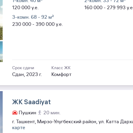
1-комн. 40
м²
2-комн. 33
- 72
м²
120 000
y.e.
160 000
- 279 993
y.e
3-комн. 68
- 92
м²
230 000
- 390 000
y.e.
Срок сдачи
Класс ЖК
Сдан, 2023 г.
Комфорт
ЖК Saadiyat
Пушкин
20 мин.
г. Ташкент, Мирзо-Улугбекский район, ул. Катта Дар
карте