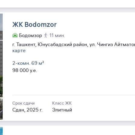
ЖК Bodomzor
Бодомзор
11 мин.
г. Ташкент, Юнусабадский район, ул. Чингиз Айтмат
карте
2-комн. 69
м²
98 000
y.e.
Срок сдачи
Класс ЖК
Сдан, 2025 г.
Элитный