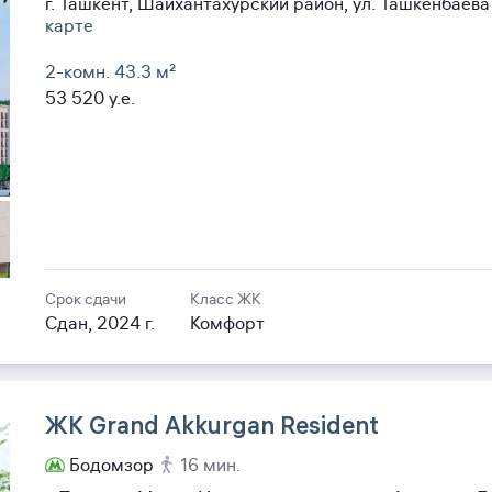
г. Ташкент, Шайхантахурский район, ул. Ташкенбаев
карте
2-комн. 43.3
м²
53 520
y.e.
Срок сдачи
Класс ЖК
Сдан, 2024 г.
Комфорт
ЖК Grand Akkurgan Resident
Бодомзор
16 мин.