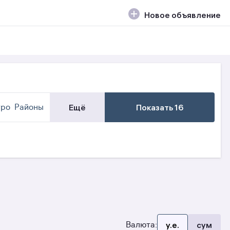
Новое объявление
ро
Районы
Ещё
Показать 16
Валюта:
y.e.
сум