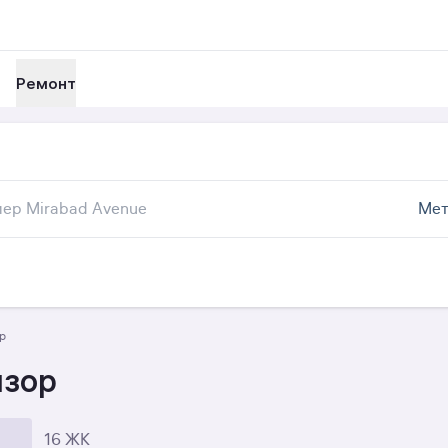
Ремонт
Мет
р
мзор
16 ЖК