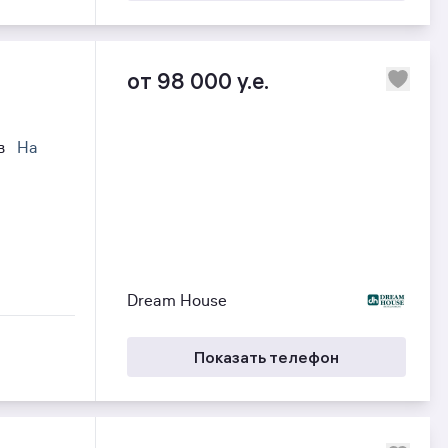
от 98 000 y.e.
ов
На
Dream House
Показать телефон