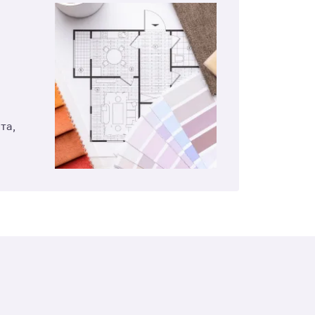
т
та,