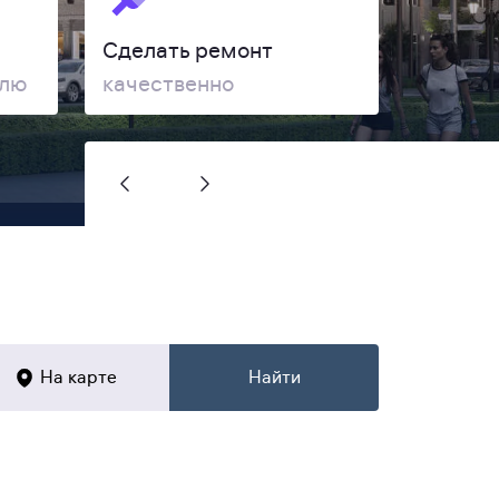
Сделать ремонт
елю
качественно
На карте
Найти