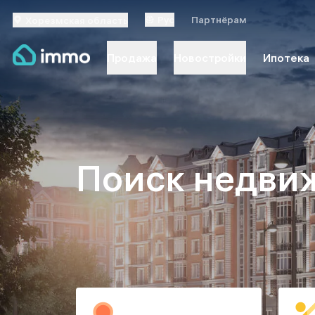
Рус
Партнёрам
Хорезмская область
Ипотека
Продажа
Новостройки
Поиск недви