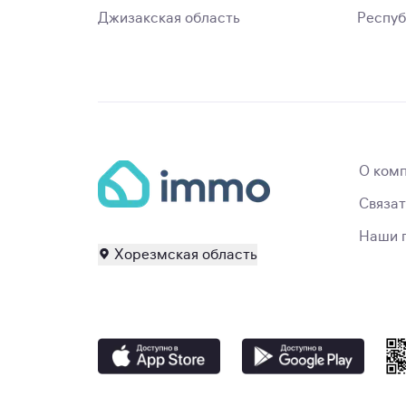
Джизакская область
Респуб
О ком
Связат
Наши 
Хорезмская область