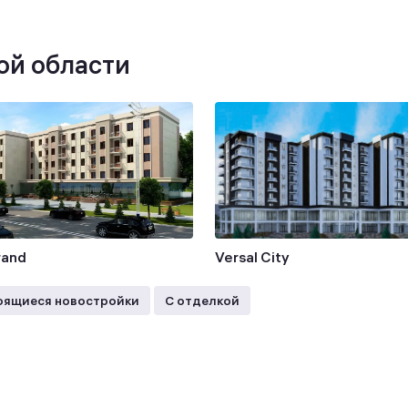
ой области
rand
Versal City
оящиеся новостройки
С отделкой