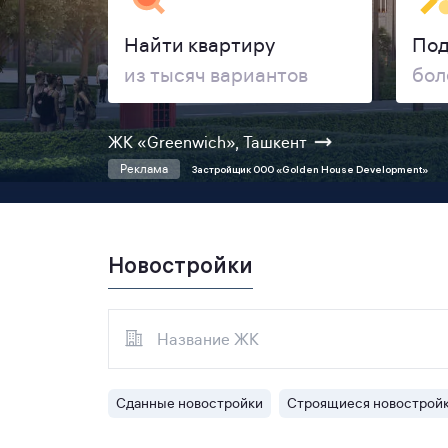
Найти квартиру
Под
из тысяч вариантов
бол
ЖК «Greenwich», Ташкент
Реклама
Застройщик ООО «Golden House Development»
Новостройки
Сданные новостройки
Строящиеся новострой