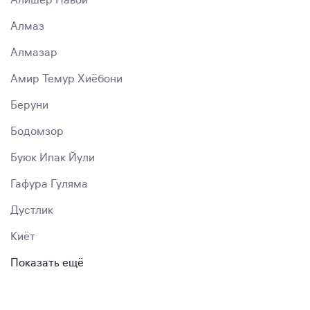
Алишер Навои
Алмаз
Алмазар
Амир Темур Хиёбони
Беруни
Бодомзор
Буюк Ипак Йули
Гафура Гуляма
Дустлик
Киёт
Показать ещё