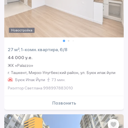
Новостройка
27 м², 1-комн. квартира, 6/8
44 000 y.e.
ЖК «Palazzo»
г. Ташкент, Мирзо-Улугбекский район, ул. Буюк ипак йули
Буюк Ипак Йули
73 мин.
Риэлтор Светлана 998997883010
Позвонить