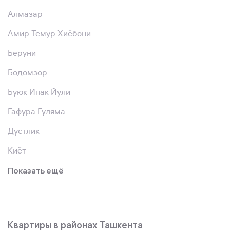
Алмазар
Амир Темур Хиёбони
Беруни
Бодомзор
Буюк Ипак Йули
Гафура Гуляма
Дустлик
Киёт
Показать ещё
Квартиры в районах Ташкента