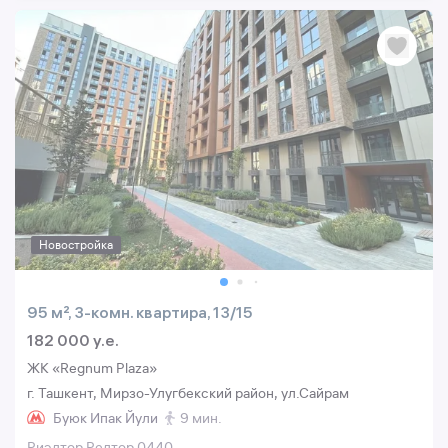
Новостройка
95 м², 3-комн. квартира, 13/15
182 000 y.e.
ЖК «Regnum Plaza»
г. Ташкент, Мирзо-Улугбекский район, ул.Сайрам
Буюк Ипак Йули
9 мин.
Риэлтор Релтор 0440