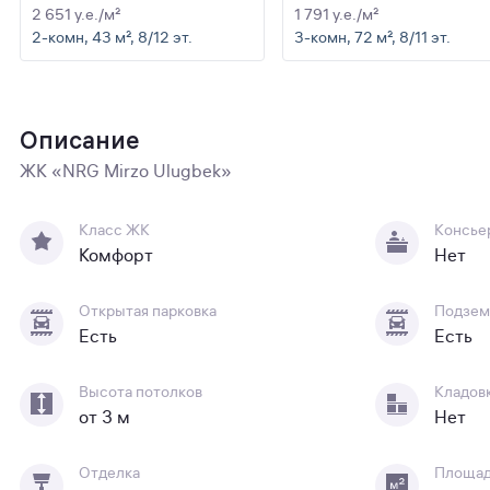
2 651 y.e./м²
1 791 y.e./м²
2-комн, 43 м², 8/12 эт.
3-комн, 72 м², 8/11 эт.
Описание
ЖК «NRG Mirzo Ulugbek»
Класс ЖК
Консье
Комфорт
Нет
Открытая парковка
Подзем
Есть
Есть
Высота потолков
Кладов
от 3 м
Нет
Отделка
Площа