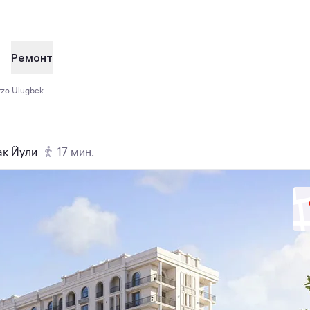
Ремонт
zo Ulugbek
ак Йули
17 мин.