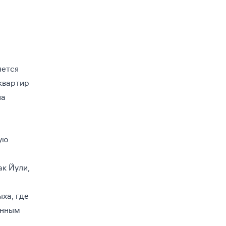
яется
квартир
на
ую
ак Йули,
ха, где
енным