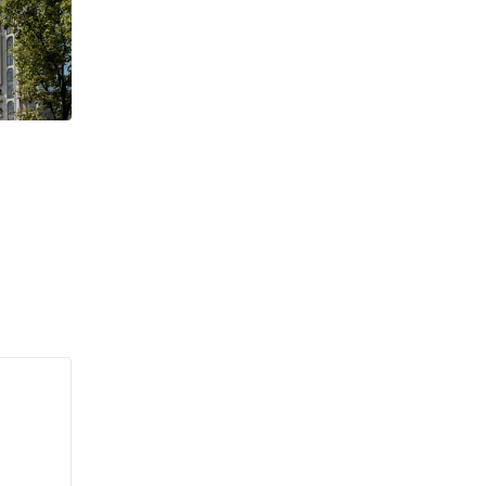
от 46 009 y.e.
Sunrise
Ko'kcha Darvo
Туркистан
Тинчлик