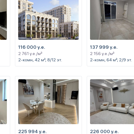
116 000 y.e.
137 999 y.e.
2 761 y.e./м²
2 156 y.e./м²
2-комн, 42 м², 8/12 эт.
2-комн, 64 м², 2/9 эт.
225 994 y.e.
226 000 y.e.