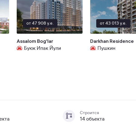
от 47 908 y.e.
от 43 013 y.e.
Assalom Bog'lar
Darkhan Residence
Буюк Ипак Йули
Пушкин
Строится
екта
14 объекта