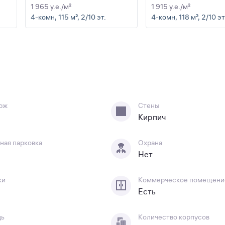
1 965 y.e./м²
1 915 y.e./м²
4-комн, 115 м², 2/10 эт.
4-комн, 118 м², 2/10 эт
рж
Стены
Кирпич
ная парковка
Охрана
Нет
ки
Коммерческое помещени
Есть
дь
Количество корпусов