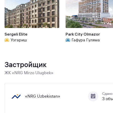
Sergeli Elite
Park City Olmazor
Узгариш
Гафура Гуляма
Застройщик
ЖК «NRG Mirzo Ulugbek»
Сдано
«NRG Uzbekistan»
3 объ