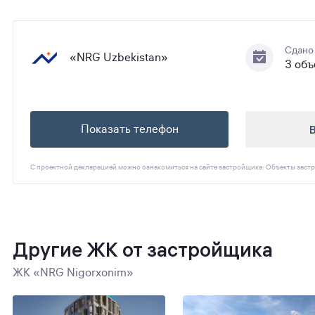
Сдано
«NRG Uzbekistan»
3 объ
Показать телефон
С проектной декларацией можно ознакомиться на сайте застройщика. Объекты застр
Другие ЖК от застройщика
ЖК «NRG Nigorxonim»