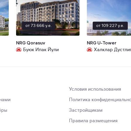
от 73 666 y.e.
от 109 227 y.e.
NRG Qorasuv
NRG U-Tower
Буюк Ипак Йули
Халклар Дустли
Условия использования
 нами
Политика конфиденциальн
ёры
Застройщикам
Правила размещения