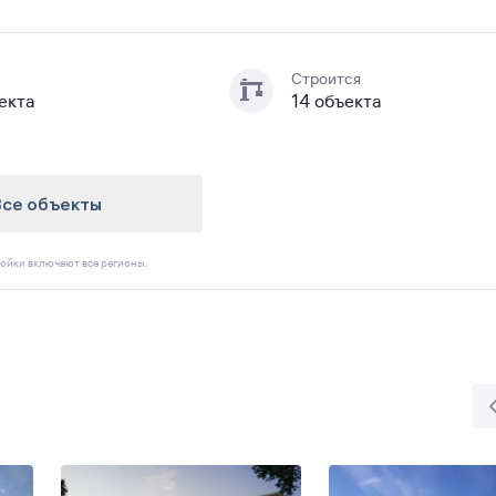
Строится
екта
14 объекта
Все объекты
ойки включают все регионы.