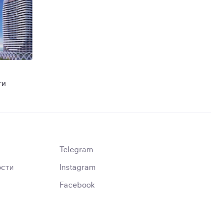
от 68 894 y.e.
NRG Jomiy
NRG Highland
ги
Шахристан
Бодомзор
Telegram
ости
Instagram
Facebook