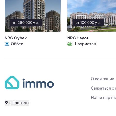
от 280 000 y.e.
от 100 000 y.e.
NRG Oybek
NRG Hayot
Ойбек
Шахристан
О компании
Связаться с
Наши партн
г. Ташкент