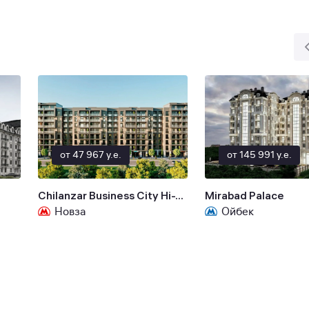
от 47 967 y.e.
от 145 991 y.e.
Chilanzar Business City Hi-Tech
Mirabad Palace
Новза
Ойбек