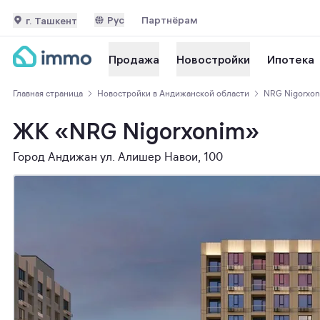
Рус
Партнёрам
г. Ташкент
Ипотека
Продажа
Новостройки
Главная страница
Новостройки в Андижанской области
NRG Nigorxon
ЖК «NRG Nigorxonim»
Город Андижан ул. Алишер Навои, 100