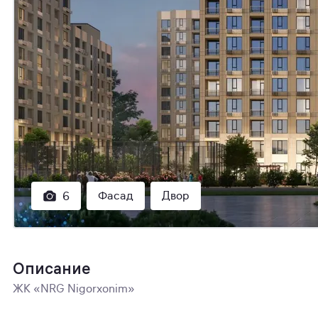
Фасад
Двор
6
Описание
ЖК «NRG Nigorxonim»