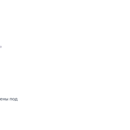
е
дены под