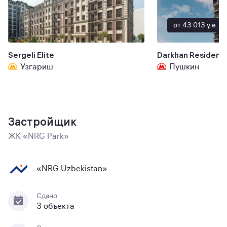
от 43 013 y.e.
Sergeli Elite
Darkhan Residenc
Узгариш
Пушкин
Застройщик
ЖК «NRG Park»
«NRG Uzbekistan»
Сдано
3 объекта