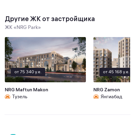
Другие ЖК от застройщика
ЖК «NRG Park»
от 75 340 y.e.
от 45 168 y.e.
NRG Maftun Makon
NRG Zamon
Тузель
Янгиабад