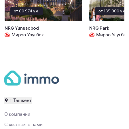
от 60 974 y.e.
от 135 000 y.e.
NRG Yunusobod
NRG Park
Мирзо Улугбек
Мирзо Улугбек
г. Ташкент
О компании
Связаться с нами