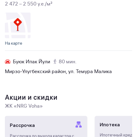
2 472 – 2 550 y.e./м²
На карте
Буюк Ипак Йули
80 мин.
Мирзо-Улугбекский район, ул. Темура Малика
Акции и скидки
ЖК «NRG Voha»
Ипотека
Рассрочка
Ипотечный кредит 
Рассрочка до выхода кадастра с