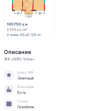
165750 y.e.
2 550 y.e./м²
2-комн, 65 м², 3/5 эт.
Описание
ЖК «NRG Voha»
Класс ЖК
Элитный
Консьерж
Есть
Стены
Газоблок