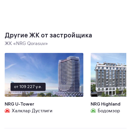
Другие ЖК от застройщика
ЖК «NRG Qorasuv»
от 109 227 y.e.
NRG U-Tower
NRG Highland
Халклар Дустлиги
Бодомзор