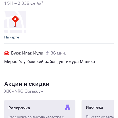
1 511 – 2 336 y.e./м²
На карте
Буюк Ипак Йули
36 мин.
Мирзо-Улугбекский район, ул.Тимура Малика
Акции и скидки
ЖК «NRG Qorasuv»
Ипотека
Рассрочка
Ипотечный кредит 
Рассрочка до выхода кадастра с