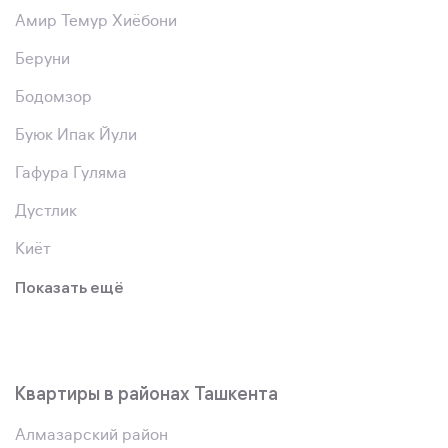
Амир Темур Хиёбони
Беруни
Бодомзор
Буюк Ипак Йули
Гафура Гуляма
Дустлик
Киёт
Показать ещё
Квартиры в районах Ташкента
Алмазарский район