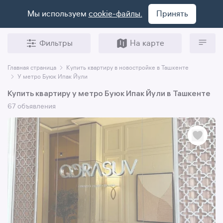
Мы используем
cookie-файлы.
Принять
Фильтры
На карте
Главная страница
Купить квартиру в новостройке в Ташкенте
У метро Буюк Ипак Йули
Купить квартиру у метро Буюк Ипак Йули в Ташкенте
67 объявления