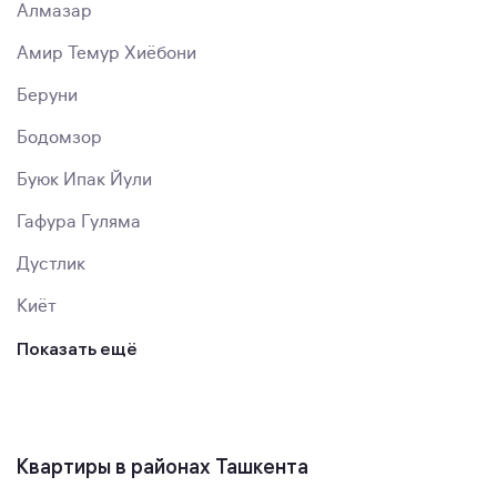
Алмазар
Амир Темур Хиёбони
Беруни
Бодомзор
Буюк Ипак Йули
Гафура Гуляма
Дустлик
Киёт
Показать ещё
Квартиры в районах Ташкента