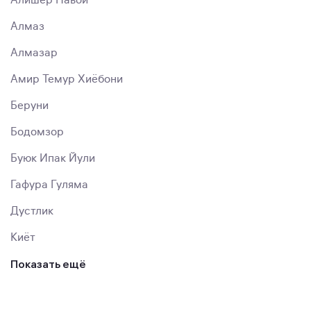
Алишер Навои
Алмаз
Алмазар
Амир Темур Хиёбони
Беруни
Бодомзор
Буюк Ипак Йули
Гафура Гуляма
Дустлик
Киёт
Показать ещё