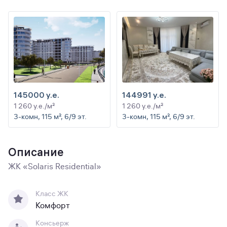
145000 y.e.
144991 y.e.
1 260 y.e./м²
1 260 y.e./м²
3-комн, 115 м², 6/9 эт.
3-комн, 115 м², 6/9 эт.
Описание
ЖК «Solaris Residential»
Класс ЖК
Комфорт
Консьерж