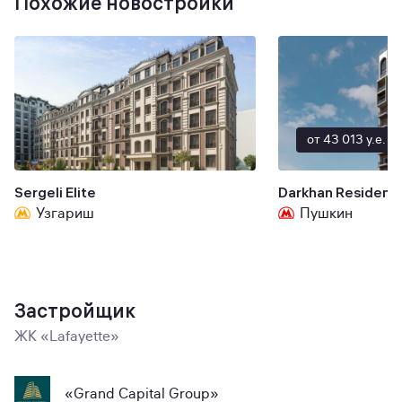
Похожие новостройки
от 43 013 y.e.
Sergeli Elite
Darkhan Residenc
Узгариш
Пушкин
Застройщик
ЖК «Lafayette»
«Grand Capital Group»