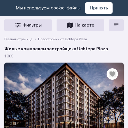
Мы используем
cookie-файлы.
Принять
Фильтры
На карте
Главная страница
Новостройки от Uchtepa Plaza
Жилые комплексы застройщика Uchtepa Plaza
1 ЖК