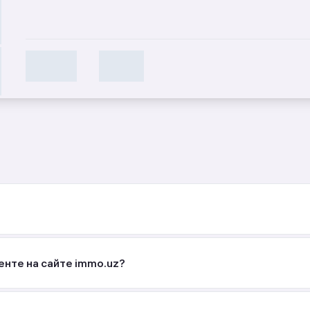
Срок сдачи
Класс ЖК
sss
sss
енте на сайте immo.uz?