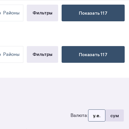
Новое объявление
Фильтры
о
Районы
Показать 117
Фильтры
о
Районы
Показать 117
Валюта:
y.e.
сум