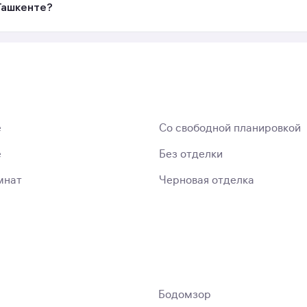
 Ташкенте?
е
Со свободной планировкой
е
Без отделки
мнат
Черновая отделка
Бодомзор