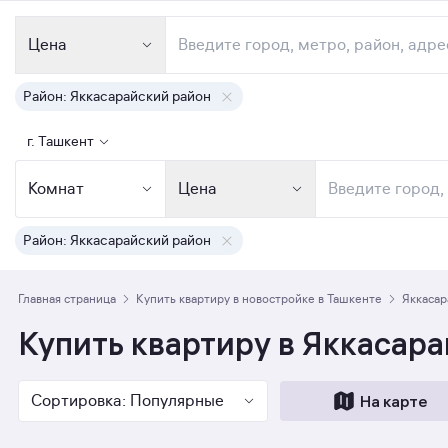
Рус
Партнёрам
г. Ташкент
Цена
Ипотека
Продажа
Новостройки
Район: Яккасарайский район
г. Ташкент
Комнат
Цена
Район: Яккасарайский район
Главная страница
Купить квартиру в новостройке в Ташкенте
Яккасар
Купить квартиру в Яккасара
Сортировка: Популярные
На карте