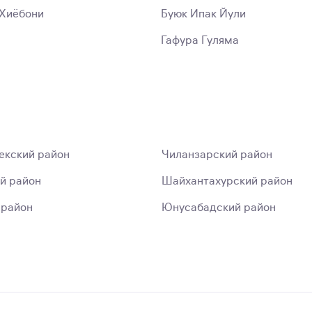
Хиёбони
Буюк Ипак Йули
Гафура Гуляма
екский район
Чиланзарский район
й район
Шайхантахурский район
 район
Юнусабадский район