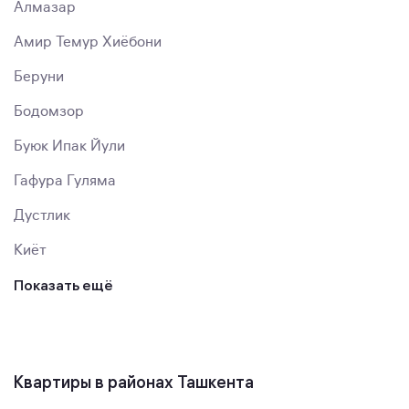
Алмазар
Амир Темур Хиёбони
Беруни
Бодомзор
Буюк Ипак Йули
Гафура Гуляма
Дустлик
Киёт
Показать ещё
Квартиры в районах Ташкента