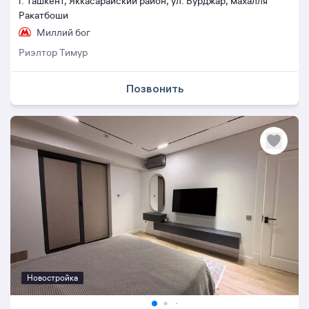
г. Ташкент, Яккасарайский район, ул. Бурджар, махалля
Ракатбоши
Миллий бог
Риэлтор Тимур
Позвонить
Новостройка