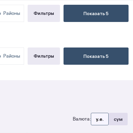
Новое объявление
Фильтры
о
Районы
Показать 5
Фильтры
о
Районы
Показать 5
Валюта:
y.e.
сум