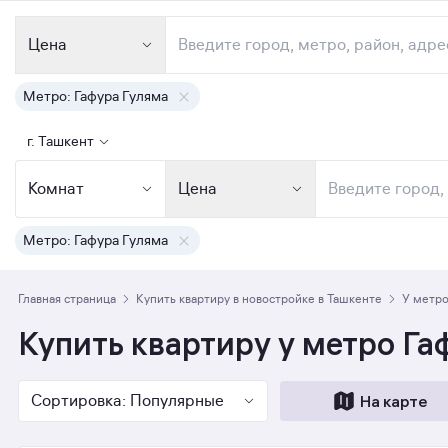
Рус
Партнёрам
г. Ташкент
Цена
Ипотека
Продажа
Новостройки
Метро: Гафура Гуляма
г. Ташкент
Комнат
Цена
Метро: Гафура Гуляма
Главная страница
Купить квартиру в новостройке в Ташкенте
У метро
Купить квартиру у метро Га
Сортировка: Популярные
На карте