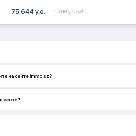
75 644 y.e.
1 400 y.e./м²
нте на сайте immo.uz?
ашкенте?