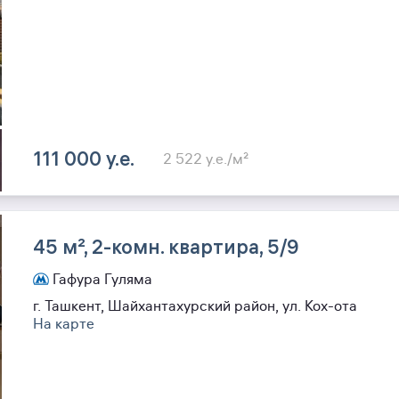
111 000 y.e.
2 522 y.e./м²
45 м², 2-комн. квартира, 5/9
Гафура Гуляма
г. Ташкент, Шайхантахурский район, ул. Кох-ота
На карте