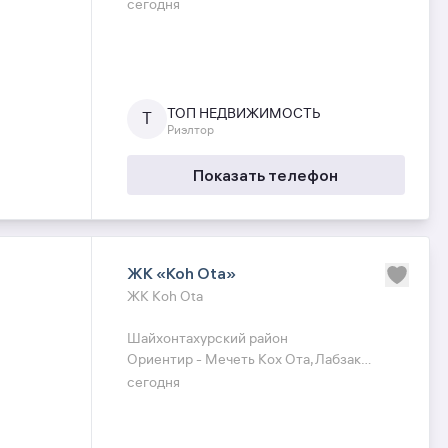
перекресток
сегодня
Комнат - 2
Этаж - 5
Этажность - 9
Площадь - 44 кв.м
ТОП НЕДВИЖИМОСТЬ
Т
Риэлтор
Состояние - Авторский Ремонт Под
Ключ Мебель и техника Hoffman !
Показать телефон
Потолки - 3.20
Цена - 111 000 y.e
ЖК «Koh Ota»
ЖК Koh Ota
Шайхонтахурский район
Ориентир - Мечеть Кох Ота,Лабзак
перекресток
сегодня
Комнат - 2в3
Этаж - 5