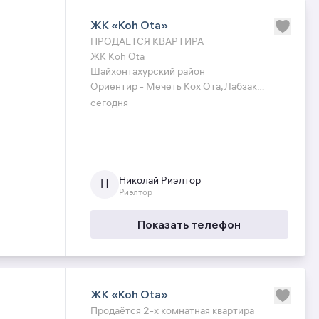
ЖК «Koh Ota»
ПРОДАЕТСЯ КВАРТИРА
ЖК Koh Ota
Шайхонтахурский район
Ориентир - Мечеть Кох Ота,Лабзак
перекресток
сегодня
Комнат - 2в3
Этаж - 5
Этажность - 9
Площадь - 45 кв.м
Николай Риэлтор
Н
Состояние - Авторский Ремонт Под
Риэлтор
Ключ Мебель и техника
Потолки - 3.20
Показать телефон
Цена - 119.000у.е
ЖК «Koh Ota»
Продаётся 2-х комнатная квартира