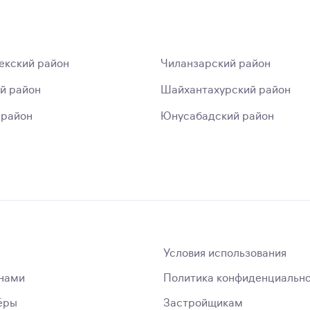
екский район
Чиланзарский район
й район
Шайхантахурский район
 район
Юнусабадский район
Условия использования
 нами
Политика конфиденциальн
ёры
Застройщикам