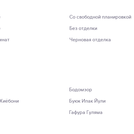
е
Со свободной планировкой
е
Без отделки
мнат
Черновая отделка
Бодомзор
Хиёбони
Буюк Ипак Йули
Гафура Гуляма