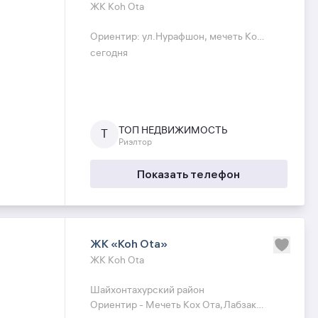
ЖК Koh Ota
Ориентир: ул.Нурафшон, мечеть Кох
Ота, Шайхантахурский район
сегодня
Комнат 2
Этаж 1
Этажность 12
Общая площадь 57 кв/м по кадастр
ТОП НЕДВИЖИМОСТЬ
Т
Есть еще отдельна терраса
Риэлтор
Состояние новый евроремонт
Показать телефон
Мебель техника , Парковка, терраса
Цена 130.000 торг
ЖК «Koh Ota»
ЖК Koh Ota
Шайхонтахурский район
Ориентир - Мечеть Кох Ота,Лабзак