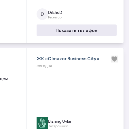
Этажность - 9
Площадь - 45 кв.м
DilshoD
D
Риэлтор
Состояние - Авторский Ремонт Под
Ключ Мебель и техника
Показать телефон
Потолки - 3.20
Цена - 119. 000
ЖК «Olmazor Business City»
сегодня
 дом
Bizning Uylar
Застройщик