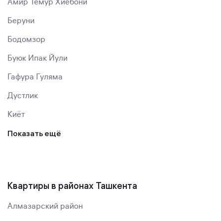
Амир Темур Хиёбони
Беруни
Бодомзор
Буюк Ипак Йули
Гафура Гуляма
Дустлик
Киёт
Показать ещё
Квартиры в районах Ташкента
Алмазарский район