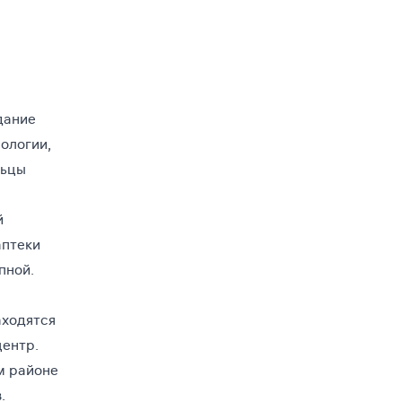
дание
ологии,
льцы
й
аптеки
пной.
аходятся
центр.
м районе
.