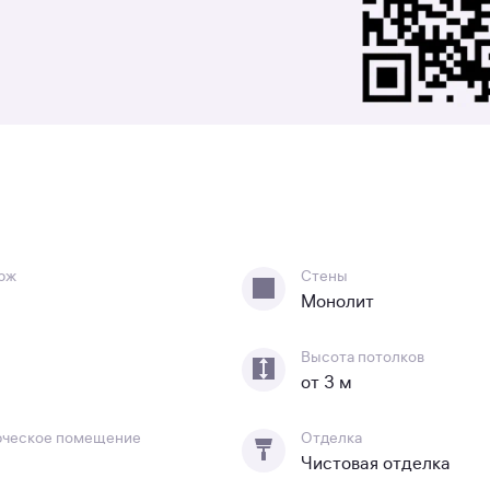
рж
Стены
Монолит
Высота потолков
от 3 м
ческое помещение
Отделка
Чистовая отделка