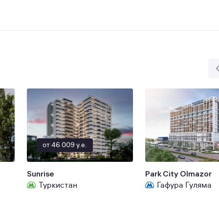
от 46 009 y.e.
Sunrise
Park City Olmazor
Туркистан
Гафура Гуляма