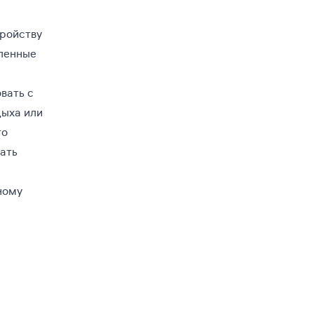
тройству
вленные
вать с
дыха или
то
ать
ному