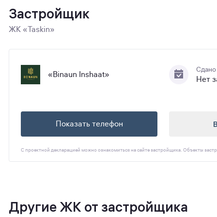
Застройщик
ЖК «Taskin»
Сдано
«Binaun Inshaat»
Нет 
Показать телефон
С проектной декларацией можно ознакомиться на сайте застройщика. Объекты застр
Другие ЖК от застройщика