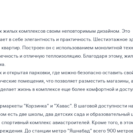
их жилых комплексов своим неповторимым дизайном. Это
ет в себе элегантность и практичность. Шестиэтажное з
5 квартир. Построен он с использованием монолитной техн
вечность и отличную теплоизоляцию. Благодаря этому, жи
ма.
 и открытая парковки, где можно безопасно оставить сво
ческие помещения, что позволяет разместить магазины, 
 делает жизнь в комплексе еще более комфортной и досту
рмаркеты "Корзинка" и "Хавас". В шаговой доступности н
ом есть две школы, два детских сада и образовательный 
 спортивный комплекс авиастроителей. Кроме того, в это
реждения. До станции метро "Яшнабад" всего 900 метров