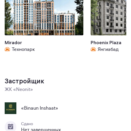
Mirador
Phoenix Plaza
Технопарк
Янгиабад
Застройщик
ЖК «Neonit»
«Binaun Inshaat»
Сдано
Нет завершенных