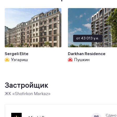
от 43 013 y.e.
Sergeli Elite
Darkhan Residence
Узгариш
Пушкин
Застройщик
ЖК «Shofirkon Markaz»
Сдано