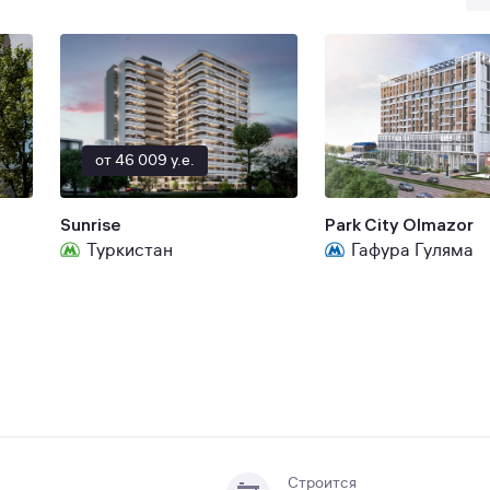
от 46 009 y.e.
Sunrise
Park City Olmazor
Туркистан
Гафура Гуляма
Строится