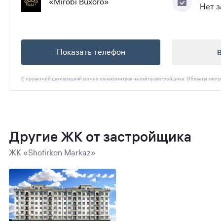
«Mirobi Buxoro»
Нет 
Показать телефон
С проектной декларацией можно ознакомиться на сайте застройщика. Объекты застр
Другие ЖК от застройщика
ЖК «Shofirkon Markaz»