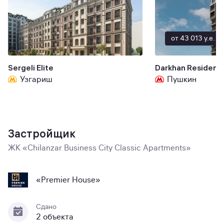
от 43 013 y.e.
Sergeli Elite
Darkhan Residenc
Узгариш
Пушкин
Застройщик
ЖК «Chilanzar Business City Classic Apartments»
«Premier House»
Сдано
2 объекта