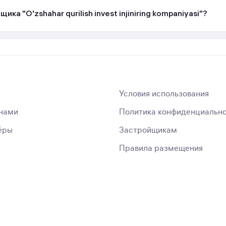
а "O'zshahar qurilish invest injiniring kompaniyasi"?
Условия использования
 нами
Политика конфиденциальн
ёры
Застройщикам
Правила размещения