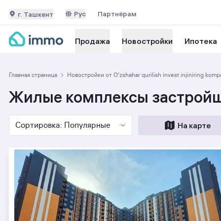
Рус
Партнёрам
г. Ташкент
Ипотека
Продажа
Новостройки
Главная страница
Новостройки от O'zshahar qurilish invest injiniring komp
Жилые комплексы застройщика
Сортировка: Популярные
На карте