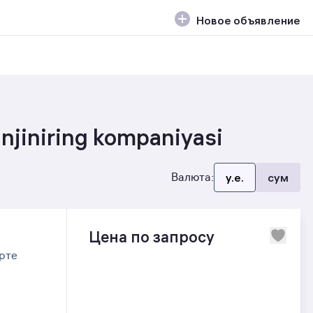
Новое объявление
njiniring kompaniyasi
Валюта:
y.e.
сум
Цена по запросу
рте