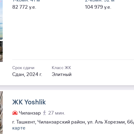
1-комн. 41
м²
2-комн. 52
м²
82 772
y.e.
104 979
y.e.
Срок сдачи
Класс ЖК
Сдан, 2024 г.
Элитный
ЖК Yoshlik
Чиланзар
27 мин.
г. Ташкент, Чиланзарский район, ул. Аль Хорезми, 6
карте