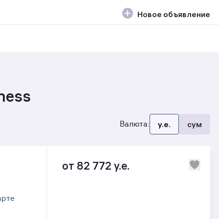
Новое объявление
ness
Валюта:
y.e.
сум
от 82 772 y.e.
арте