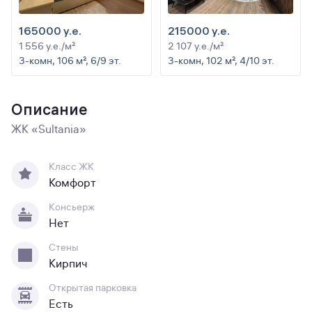
165000 y.e.
215000 y.e.
1 556 y.e./м²
2 107 y.e./м²
3-комн, 106 м², 6/9 эт.
3-комн, 102 м², 4/10 эт.
Описание
ЖК «Sultania»
Класс ЖК
Комфорт
Консьерж
Нет
Стены
Кирпич
Открытая парковка
Есть