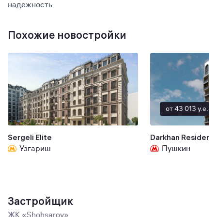
надежность.
Похожие новостройки
от 43 013 y.e.
Sergeli Elite
Darkhan Residenc
Узгариш
Пушкин
Застройщик
ЖК «Shohsaroy»