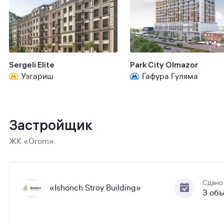
Sergeli Elite
Park City Olmazor
Узгариш
Гафура Гуляма
Застройщик
ЖК «Orom»
Сдано
«Ishonch Stroy Building»
3 объ