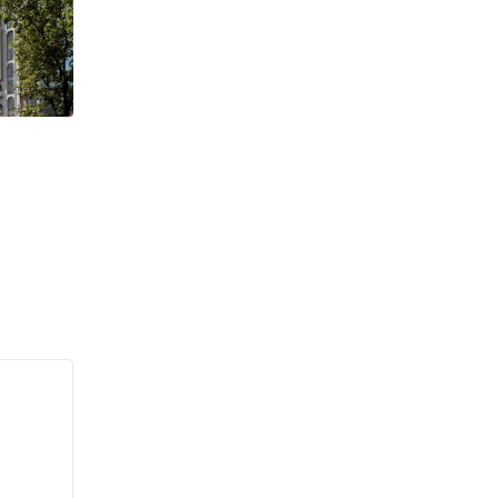
от 46 009 y.e.
Sunrise
Ko'kcha Darvo
Туркистан
Тинчлик