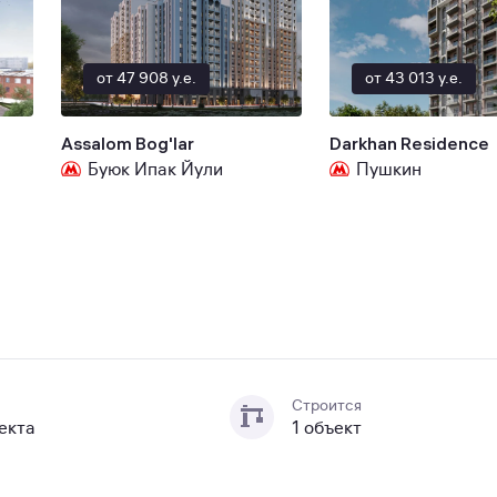
от 47 908 y.e.
от 43 013 y.e.
Assalom Bog'lar
Darkhan Residence
Буюк Ипак Йули
Пушкин
Строится
екта
1 объект