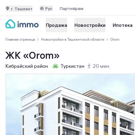
Рус
Партнёрам
г. Ташкент
Ипотека
Продажа
Новостройки
Главная страница
Новостройки в Ташкентской области
Orom
ЖК «Orom»
Кибрайский район
Туркистан
20 мин.