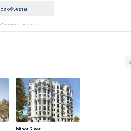
Все объекты
ойки включают все регионы.
Minor River