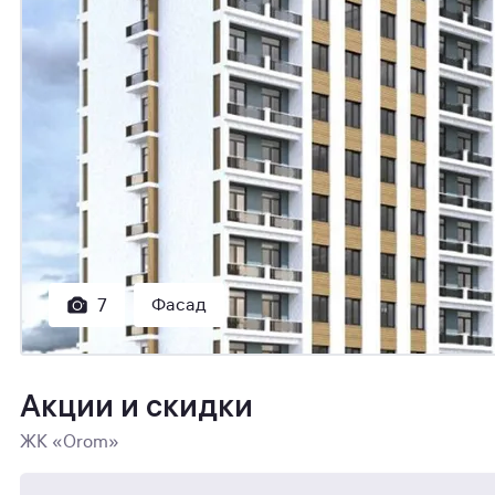
Фасад
7
Акции и скидки
ЖК «Orom»