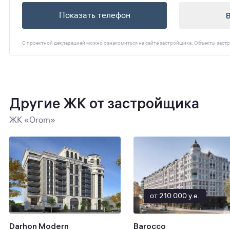
Показать телефон
С проектной декларацией можно ознакомиться на сайте застройщика. Объекты застр
Другие ЖК от застройщика
ЖК «Orom»
от 210 000 y.e.
Darhon Modern
Barocco