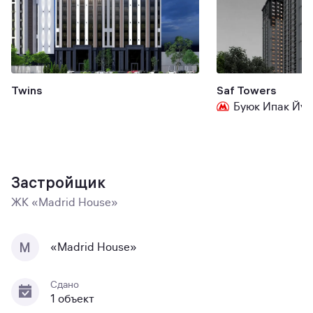
Twins
Saf Towers
Буюк Ипак Йул
Застройщик
ЖК «Madrid House»
M
«Madrid House»
Сдано
1 объект