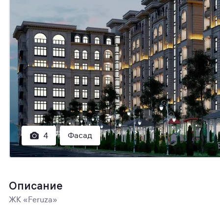
Фасад
4
Описание
ЖК «Feruza»