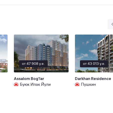
от 47 908 y.e.
от 43 013 y.e.
Assalom Bog'lar
Darkhan Residence
Буюк Ипак Йули
Пушкин