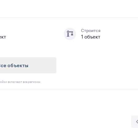
Строится
ект
1 объект
Все объекты
ойки включают все регионы.