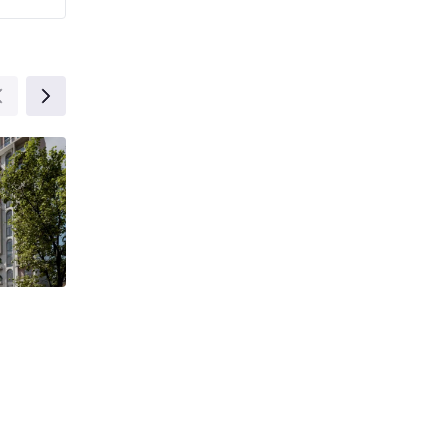
от 46 009 y.e.
Sunrise
Ko'kcha Darvo
Туркистан
Тинчлик