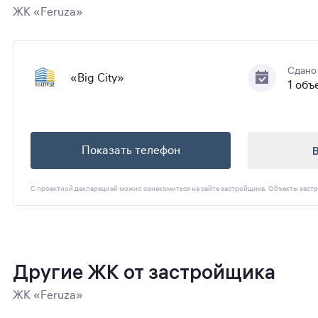
ЖК «Feruza»
Сдано
«Big City»
1 объ
Показать телефон
С проектной декларацией можно ознакомиться на сайте застройщика. Объекты застр
Другие ЖК от застройщика
ЖК «Feruza»