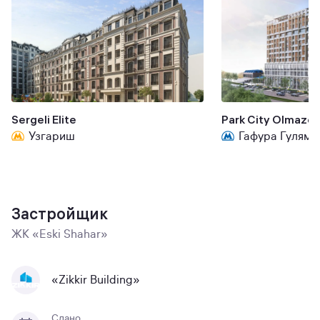
Sergeli Elite
Park City Olmazor
Узгариш
Гафура Гуляма
Застройщик
ЖК «Eski Shahar»
«Zikkir Building»
Сдано