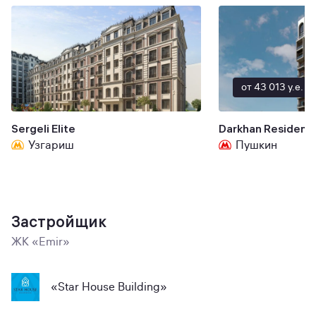
от 43 013 y.e.
Sergeli Elite
Darkhan Residenc
Узгариш
Пушкин
Застройщик
ЖК «Emir»
«Star House Building»