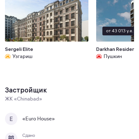
от 43 013 y.e.
Sergeli Elite
Darkhan Residenc
Узгариш
Пушкин
Застройщик
ЖК «Chinabad»
E
«Euro House»
Сдано