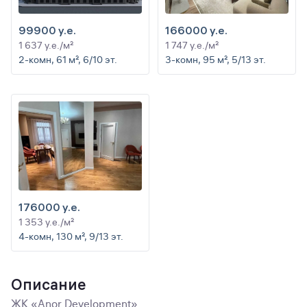
99900 y.e.
166000 y.e.
1 637 y.e./м²
1 747 y.e./м²
2-комн, 61 м², 6/10 эт.
3-комн, 95 м², 5/13 эт.
176000 y.e.
1 353 y.e./м²
4-комн, 130 м², 9/13 эт.
Описание
ЖК «Anor Development»