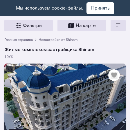
Мы используем
cookie-файлы.
Принять
Фильтры
На карте
Главная страница
Новостройки от Shinam
Жилые комплексы застройщика Shinam
1 ЖК