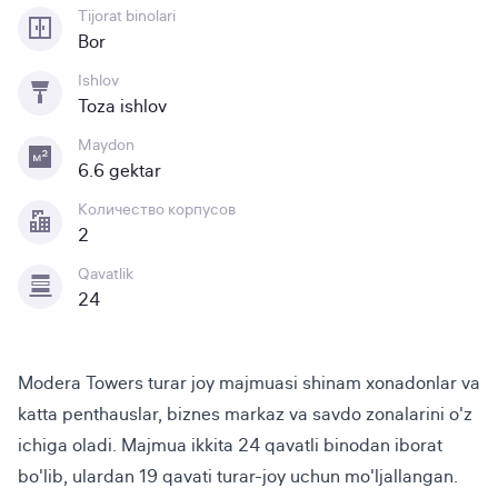
Tijorat binolari
Bor
Ishlov
Toza ishlov
Maydon
6.6 gektar
Количество корпусов
2
Qavatlik
24
Modera Towers turar joy majmuasi shinam xonadonlar va 
katta penthauslar, biznes markaz va savdo zonalarini o'z 
ichiga oladi. Majmua ikkita 24 qavatli binodan iborat 
bo'lib, ulardan 19 qavati turar-joy uchun mo'ljallangan. 