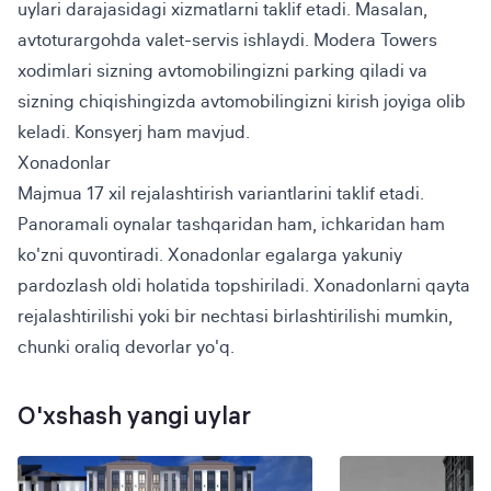
uylari darajasidagi xizmatlarni taklif etadi. Masalan, 
avtoturargohda valet-servis ishlaydi. Modera Towers 
xodimlari sizning avtomobilingizni parking qiladi va 
sizning chiqishingizda avtomobilingizni kirish joyiga olib 
keladi. Konsyerj ham mavjud.
Xonadonlar
Majmua 17 xil rejalashtirish variantlarini taklif etadi. 
Panoramali oynalar tashqaridan ham, ichkaridan ham 
ko'zni quvontiradi. Xonadonlar egalarga yakuniy 
pardozlash oldi holatida topshiriladi. Xonadonlarni qayta 
rejalashtirilishi yoki bir nechtasi birlashtirilishi mumkin, 
chunki oraliq devorlar yo'q.
O'xshash yangi uylar