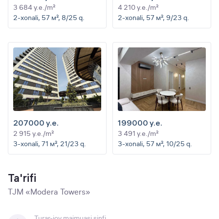
3 684 y.e./m²
4 210 y.e./m²
2-xonali, 57 м², 8/25 q.
2-xonali, 57 м², 9/23 q.
207000 y.e.
199000 y.e.
2 915 y.e./m²
3 491 y.e./m²
3-xonali, 71 м², 21/23 q.
3-xonali, 57 м², 10/25 q.
Ta'rifi
TJM «Modera Towers»
Turar-joy majmuasi sinfi