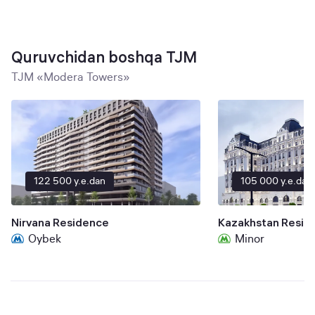
Quruvchidan boshqa TJM
TJM «Modera Towers»
122 500 y.e.dan
105 000 y.e.dan
Nirvana Residence
Kazakhstan Resid
Oybek
Minor