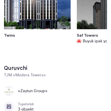
Twins
Saf Towers
Buyuk ipak yo'li
Quruvchi
TJM «Modera Towers»
«Zaytun Group»
Topshirildi
3 obyekt