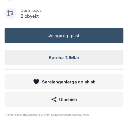
Qurilmoqda
2 obyekt
Qo'ngiroq qilish
Barcha TJMlar
Saralanganlarga qo'shish
Ulashish
Proyekt deklaratsiyasi bilan quruvchi saytida tanishishingiz mumkin