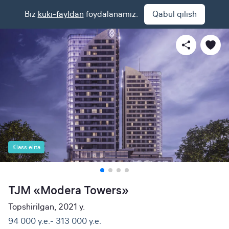
Biz
kuki-fayldan
foydalanamiz.
Qabul qilish
Klass elita
TJM «Modera Towers»
Topshirilgan, 2021 y.
94 000 y.e.- 313 000 y.e.