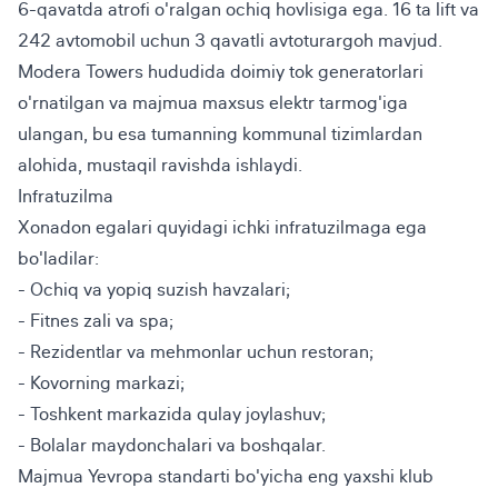
6-qavatda atrofi o'ralgan ochiq hovlisiga ega. 16 ta lift va 
242 avtomobil uchun 3 qavatli avtoturargoh mavjud. 
Modera Towers hududida doimiy tok generatorlari 
o'rnatilgan va majmua maxsus elektr tarmog'iga 
ulangan, bu esa tumanning kommunal tizimlardan 
alohida, mustaqil ravishda ishlaydi.
Infratuzilma
Xonadon egalari quyidagi ichki infratuzilmaga ega 
bo'ladilar:
- Ochiq va yopiq suzish havzalari;
- Fitnes zali va spa;
- Rezidentlar va mehmonlar uchun restoran;
- Kovorning markazi;
- Toshkent markazida qulay joylashuv;
- Bolalar maydonchalari va boshqalar.
Majmua Yevropa standarti bo'yicha eng yaxshi klub 